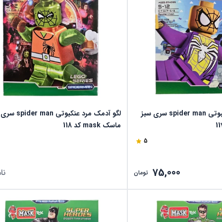
لگو آدمک مرد عنکبوتی spider man سری سبز
لگو آدمک مرد عنکبوتی an
ماسک mask کد 118
5
75,000
نا
تومان