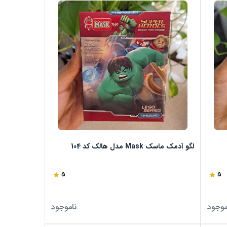
لگو آدمک ماسک Mask مدل هالک کد 104
5
5
موجود
ناموجود