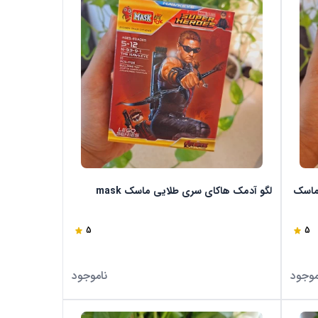
black  طلایی ماسک
لگو آدمک هاکای سری طلایی ماسک mask
5
5
موجود
ناموجود