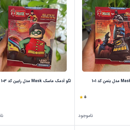
لگو آدمک ماسک Mask مدل رابین کد 103
5
ناموجود
نا