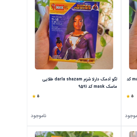
لگو آدمک شزم shazam طلایی ماسک mask کد
لگو آدمک دارلا شزم darla shazam طلایی
ماسک mask کد 9591
5
5
موجود
ناموجود