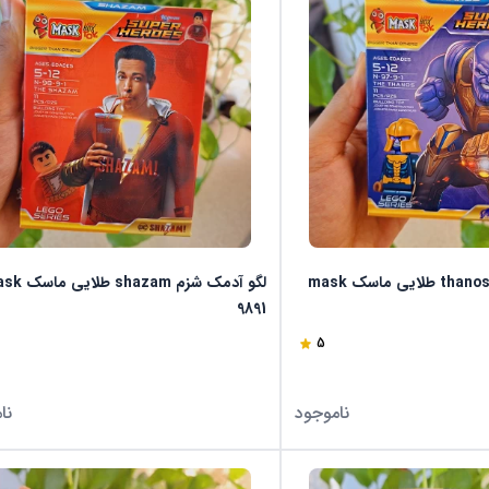
لگو آدمک تانوس thanos طلایی ماسک mask
9891
5
ناموجود
نا