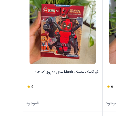
لگو آدمک ماسک Mask مدل ددپول کد 106
5
5
موجود
ناموجود