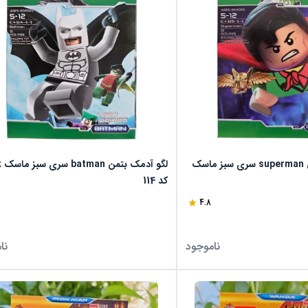
لگو آدمک سوپرمن superman سری سبز ماسک
لگ
کد 114
4.8
ناموجود
نا