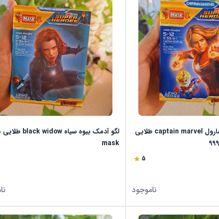
لگو آدمک کاپتان مارول captain marvel طلایی
لگو آدمک بیوه سیاه widow
mask
5
ناموجود
نا