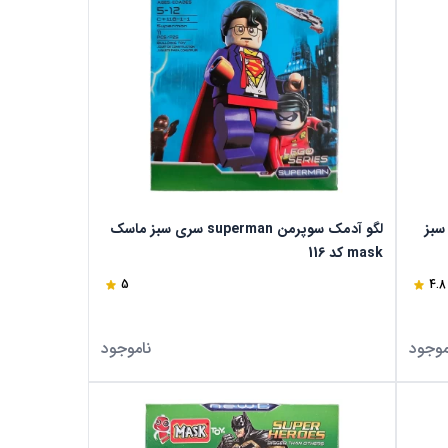
spider m سری سبز
لگو آدمک سوپرمن superman سری سبز ماسک
mask کد 116
5
4.8
موجود
ناموجود