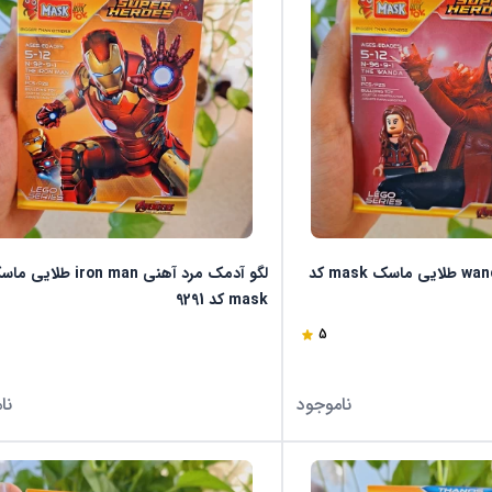
لگو آدمک واندا wanda طلایی ماسک mask کد
لگو آدمک مرد آهنی iron man طلای
mask کد 9291
5
ناموجود
نا