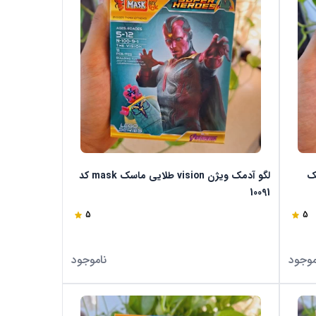
ی ماسک
لگو آدمک ویژن vision طلایی ماسک mask کد
10091
5
5
موجود
ناموجود