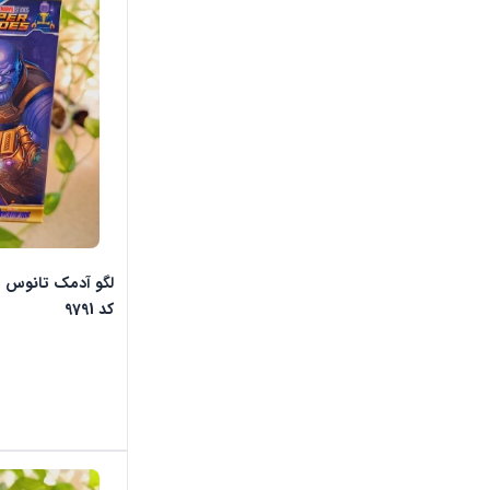
کد 9791