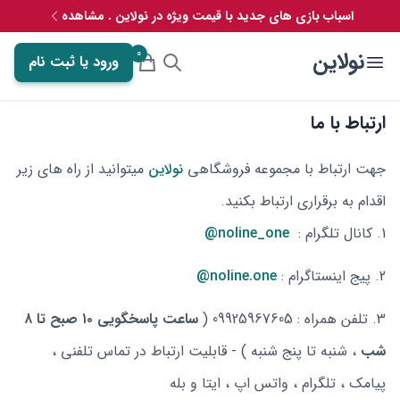
اسباب بازی های جدید با قیمت ویژه در نولاین . مشاهده
0
نولاین
ورود یا ثبت نام
ارتباط با ما
جهت ارتباط با مجموعه فروشگاهی
نولاین
میتوانید از راه های زیر
اقدام به برقراری ارتباط بکنید.
کانال تلگرام :
noline_one@
پیج اینستاگرام :
noline.one@
تلفن همراه : 09925967605 (
ساعت پاسخگویی ۱۰ صبح تا ۸
شب
، شنبه تا پنج شنبه ) - قابلیت ارتباط در تماس تلفنی ،
پیامک ، تلگرام ، واتس اپ ، ایتا و بله