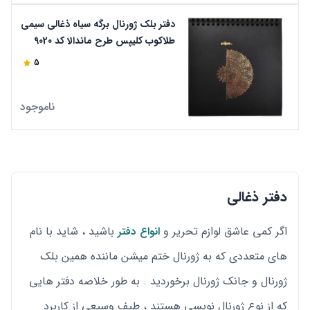
دفتر بلک ژورنال برگه سیاه ذغالی سیمی
طلاکوب کلیپس طرح ماندالا کد 9020
5
ناموجود
دفتر ذغالی
اگر کمی عاشق لوازم تحریر و
انواع دفتر
باشید ، شاید با نام
های متعددی که به ژورنال ختم میشن ماننده همین بلک
ژورنال و جانک ژورنال برخوردید . به طور خلاصه دفتر هایی
که از نوع ژورنال نویسی هستند ، طیف وسیعی از کاربرد