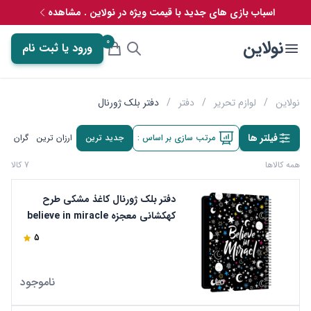
اسباب بازی های جدید با قیمت ویژه در نولاین . مشاهده
0
نولاین
ورود یا ثبت نام
نولاین
/
لوازم تحریر
/
دفتر
/
دفتر بلک ژورنال
فیلتر ها
مرتب سازی بر اساس :
جدید ترین
ارزان ترین
گران تری
همه کالاها
7 کالا
دفتر بلک ژورنال کاغذ مشکی طرح
کهکشانی معجزه believe in miracle
مستر راد کد 1700
5
ناموجود