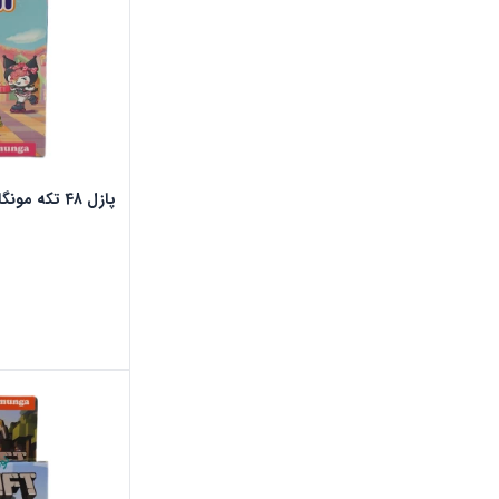
پازل 48 تکه مونگا طرح کرومی اسکیت سوار