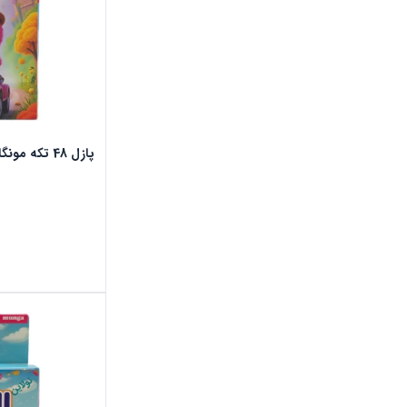
پازل 48 تکه مونگا طرح لبوبو ماشین سوار