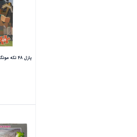
پازل 48 تکه مونگا طرح ماینکرافت