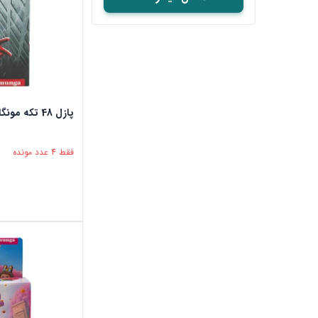
پازل 48 تکه مونگا طرح مرد عنکبوتی
فقط 4 عدد مونده