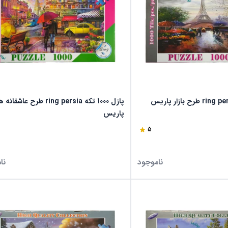
پازل 1000 تکه ring persia طرح عاشق
پاریس
5
ناموجود
نا