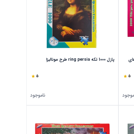
انه های
پازل 1000 تکه ring persia طرح مونالیزا
5
5
موجود
ناموجود