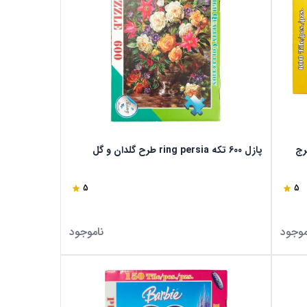
 و برج
پازل 600 تکه ring persia طرح گلدان و گل
5
5
موجود
ناموجود