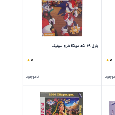
پازل 48 تکه مونگا طرح سونیک
5
5
موجود
ناموجود