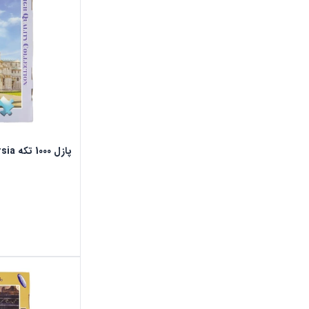
پازل 1000 تکه ring persia طرح برج پیزا