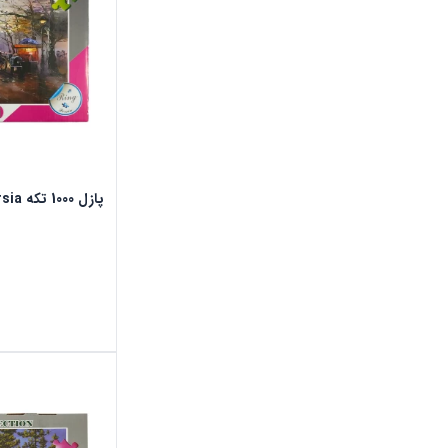
پازل 1000 تکه ring persia طرح بازار پاریس