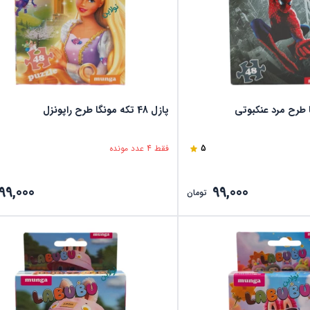
پازل 48 تکه مونگا طرح راپونزل
5
فقط 4 عدد مونده
99,000
99,000
تومان