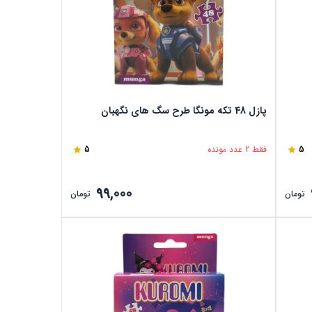
پازل 48 تکه مونگا طرح سگ های نگهبان
5
فقط 2 عدد مونده
5
99,000
تومان
تومان