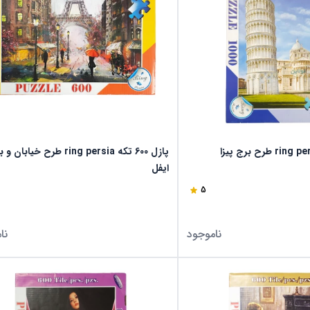
پازل 600 تکه ring persia طرح خیابان
ایفل
5
ناموجود
نا