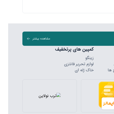
مشاهده بیشتر
کمپین های پرتخفیف
زینگو
لوازم تحریر فانتزی
 ها
خاک ژله ای