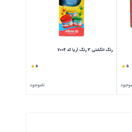
رنگ انگشتی 3 رنگ آریا کد 7004
5
5
موجود
ناموجود