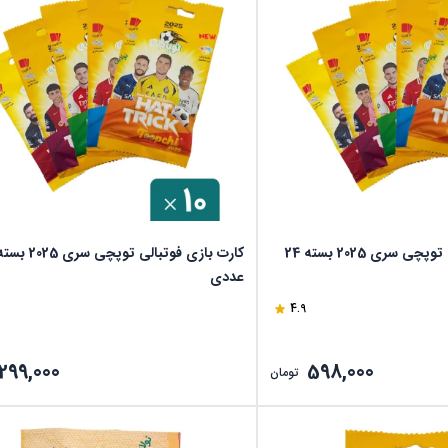
کارت بازی فوتبالی توپچی سری 2025 بسته 24
عددی
4.9
299,000
598,000
تومان