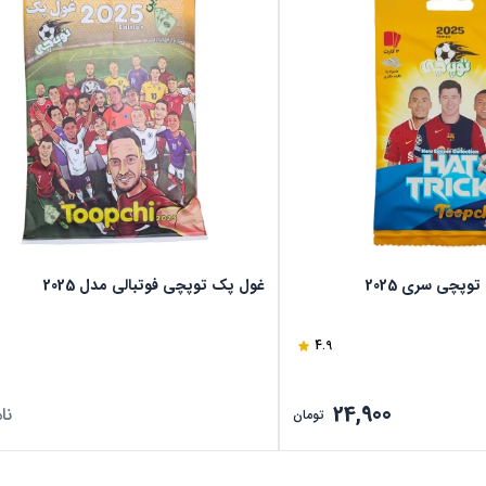
توپچی سری 2025
غول پک توپچی فوتبالی مدل 2025
4.9
24,900
نا
تومان