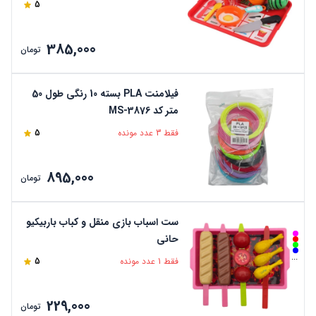
5
385,000
تومان
فیلامنت PLA بسته 10 رنگی طول 50
متر کد MS-3876
فقط 3 عدد مونده
5
895,000
تومان
ست اسباب بازی منقل و کباب باربیکیو
حانی
...
فقط 1 عدد مونده
5
229,000
تومان