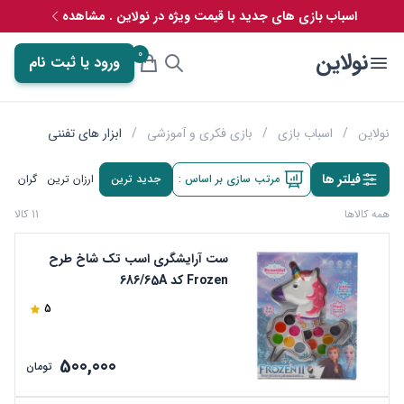
اسباب بازی های جدید با قیمت ویژه در نولاین . مشاهده
0
نولاین
ورود یا ثبت نام
نولاین
/
اسباب بازی
/
بازی فکری و آموزشی
/
ابزار های تفننی
فیلتر ها
مرتب سازی بر اساس :
جدید ترین
ارزان ترین
گران تری
همه کالاها
11 کالا
ست آرایشگری اسب تک شاخ طرح
Frozen کد 686/65A
5
500,000
تومان