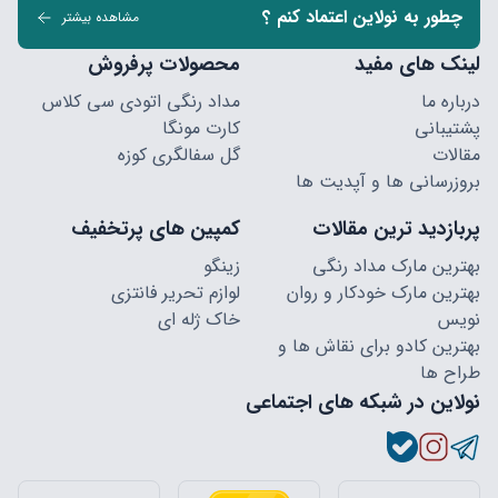
چطور به نولاین اعتماد کنم ؟
مشاهده بیشتر
لینک های مفید
محصولات پرفروش
درباره ما
مداد رنگی اتودی سی کلاس
پشتیبانی
کارت مونگا
مقالات
گل سفالگری کوزه
بروزرسانی ها و آپدیت ها
پربازدید ترین مقالات
کمپین های پرتخفیف
بهترین مارک مداد رنگی
زینگو
بهترین مارک خودکار و روان
لوازم تحریر فانتزی
نویس
خاک ژله ای
بهترین کادو برای نقاش ها و
طراح ها
نولاین در شبکه های اجتماعی