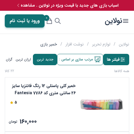
اسباب بازی های جدید با قیمت ویژه در نولاین . مشاهده
0
نولاین
ورود یا ثبت نام
نولاین
/
لوازم تحریر
/
نوشت افزار
/
خمیر بازی
فیلتر ها
مرتب سازی بر اساس :
جدید ترین
ارزان ترین
گران تری
همه کالاها
22 کالا
خمیر کلی پاستلی 12 رنگ فانتزیا سایز
26 سانتی متری کد 7786 Fantesia
5
160,000
تومان