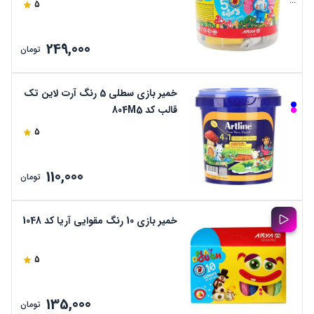
...
5
249,000
تومان
خمیر بازی سطلی 5 رنگ آرت لاین تک
قالب کد 804M5
5
110,000
تومان
خمیر بازی 10 رنگ مقوایی آریا کد 1048
5
135,000
تومان