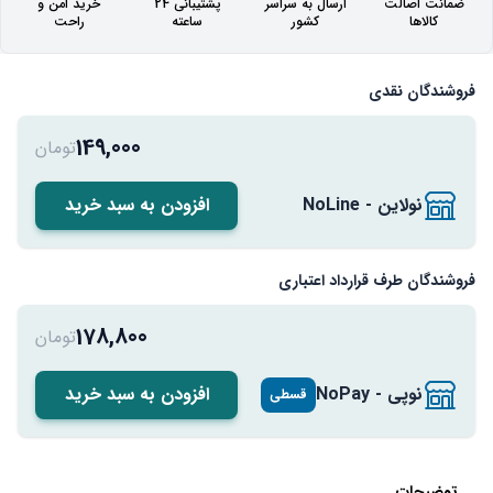
ضمانت اصالت
ارسال به سراسر
پشتیبانی 24
خرید امن و
کالاها
کشور
ساعته
راحت
فروشندگان نقدی
149,000
تومان
نولاین - NoLine
افزودن به سبد خرید
فروشندگان طرف قرارداد اعتباری
178,800
تومان
نوپی - NoPay
افزودن به سبد خرید
قسطی
توضیحات