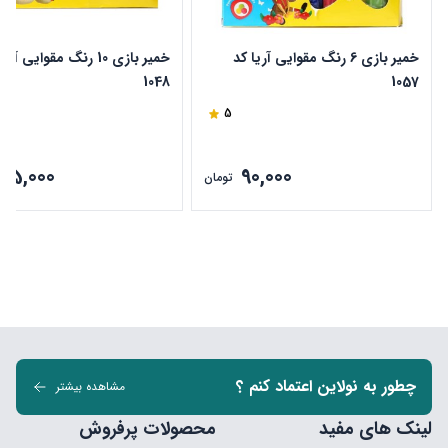
خمیر بازی 6 رنگ مقوایی آریا کد
خمیر بازی 10 رنگ مقوایی آر
1048
1057
5
135,000
90,000
تومان
چطور به نولاین اعتماد کنم ؟
مشاهده بیشتر
لینک های مفید
محصولات پرفروش