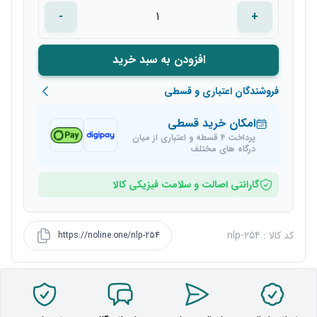
-
+
افزودن به سبد خرید
فروشندگان اعتباری و قسطی
امکان خرید قسطی
پرداخت 4 قسطه و اعتباری از میان
درگاه های مختلف
گارانتی اصالت و سلامت فیزیکی کالا
کد کالا : nlp-254
https://noline.one/nlp-254