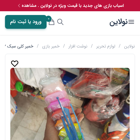
اسباب بازی های جدید با قیمت ویژه در نولاین . مشاهده
0
نولاین
ورود یا ثبت نام
نولاین
/
لوازم تحریر
/
نوشت افزار
/
خمیر بازی
/
خمیر کلی سبک 12 رنگ بسته ای