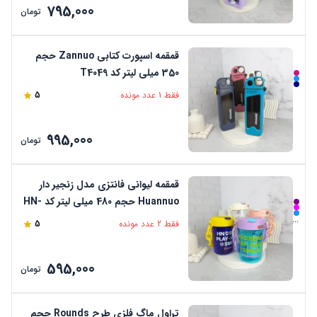
795,000
تومان
قمقمه اسپورت کتابی Zannuo حجم
350 میلی لیتر کد T4049
فقط 1 عدد مونده
5
995,000
تومان
قمقمه لیوانی فانتزی مدل زنجیر دار
Huannuo حجم 480 میلی لیتر کد HN-
2208
...
فقط 2 عدد مونده
5
595,000
تومان
تراول ماگ فلزی طرح Rounds حجم