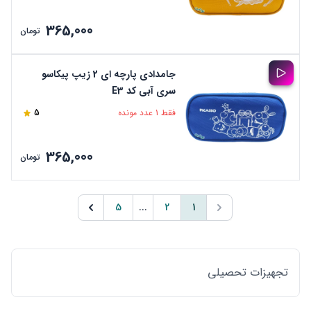
365,000
تومان
جامدادی پارچه ای 2 زیپ پیکاسو
سری آبی کد E3
فقط 1 عدد مونده
5
365,000
تومان
5
...
2
1
تجهیزات تحصیلی