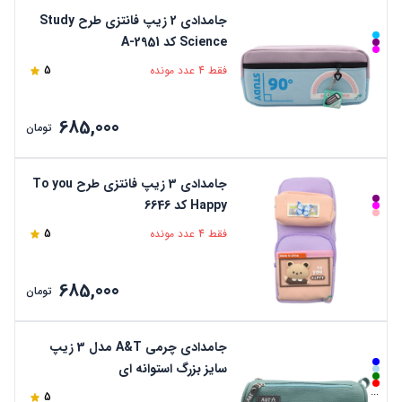
جامدادی 2 زیپ فانتزی طرح Study
Science کد A-2951
فقط 4 عدد مونده
5
685,000
تومان
جامدادی 3 زیپ فانتزی طرح To you
Happy کد 6646
فقط 4 عدد مونده
5
685,000
تومان
جامدادی چرمی A&T مدل 3 زیپ
سایز بزرگ استوانه ای
...
5