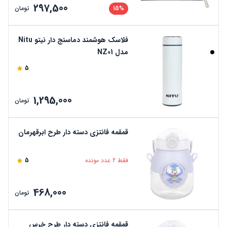
297,500
15%
تومان
فلاسک هوشمند دماسنج دار نیتو Nitu
مدل NZ01
5
1,295,000
تومان
قمقمه فانتزی دسته دار طرح ابرقهرمان
فقط 2 عدد مونده
5
468,000
تومان
قمقمه فانتزی دسته دار طرح خرس