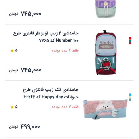
745,000
تومان
جامدادی 2 زیپ آویز دار فانتزی طرح
Number 100 کد 7765
فقط 4 عدد مونده
5
745,000
تومان
جامدادی تک زیپ فانتزی طرح
حیوانات Happy day کد H-214
فقط 3 عدد مونده
5
499,000
تومان