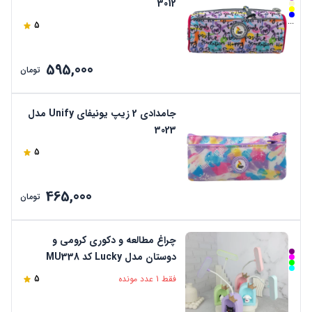
3012
...
5
595,000
تومان
جامدادی 2 زیپ یونیفای Unify مدل
3023
5
465,000
تومان
چراغ مطالعه و دکوری کرومی و
دوستان مدل Lucky کد MU338
فقط 1 عدد مونده
5