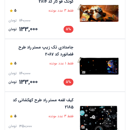
کونگ فو کار کد 2814
فقط 3 عدد مونده
5
140,000
تومان
133,000
5%
تومان
جامدادی تک زیپ مستر راد طرح
فضانورد کد 2087
فقط 1 عدد مونده
5
140,000
تومان
133,000
5%
تومان
کیف لقمه مستر راد طرح کهکشانی کد
2185
فقط 3 عدد مونده
5
350,000
تومان