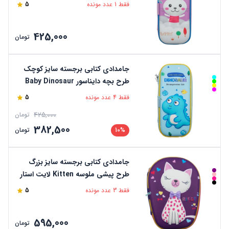
فقط 1 عدد مونده
5
425,000
تومان
جامدادی کتابی برجسته سایز کوچک
طرح بچه دایناسور Baby Dinosaur
لایت استار
فقط 4 عدد مونده
5
425,000
تومان
382,500
10%
تومان
جامدادی کتابی برجسته سایز بزرگ
طرح پیشی ملوسه Kitten لایت استار
فقط 3 عدد مونده
5
595,000
تومان