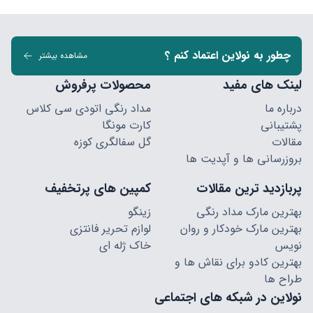
چطور به نولاین اعتماد کنم ؟
مشاهده بیشتر
لینک های مفید
محصولات پرفروش
درباره ما
مداد رنگی اتودی سی کلاس
پشتیبانی
کارت مونگا
مقالات
گل سفالگری کوزه
بروزرسانی ها و آپدیت ها
پربازدید ترین مقالات
کمپین های پرتخفیف
بهترین مارک مداد رنگی
زینگو
بهترین مارک خودکار و روان
لوازم تحریر فانتزی
نویس
خاک ژله ای
بهترین کادو برای نقاش ها و
طراح ها
نولاین در شبکه های اجتماعی