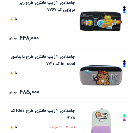
جامدادی 2 زیپ فانتزی طرح زیر
دریایی کد 7767
5
648,000
تومان
جامدادی 2 زیپ فانتزی طرح دایناسور
Im cool کد 7710
5
685,000
تومان
جامدادی 2 زیپ فانتزی طرح Idea کد
9128
فقط 3 عدد مونده
5