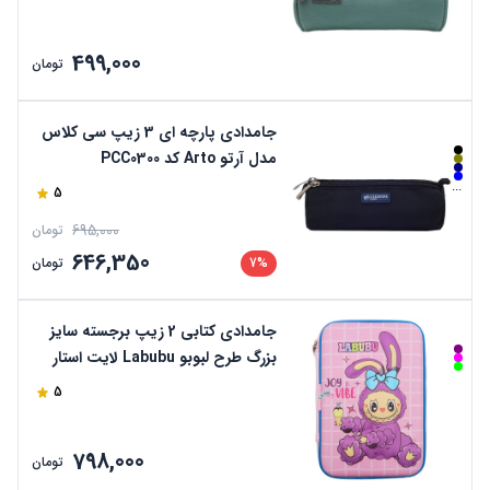
499,000
تومان
جامدادی پارچه ای 3 زیپ سی کلاس
مدل آرتو Arto کد PCC0300
...
5
695,000
تومان
646,350
7%
تومان
جامدادی کتابی 2 زیپ برجسته سایز
بزرگ طرح لبوبو Labubu لایت استار
5
798,000
تومان