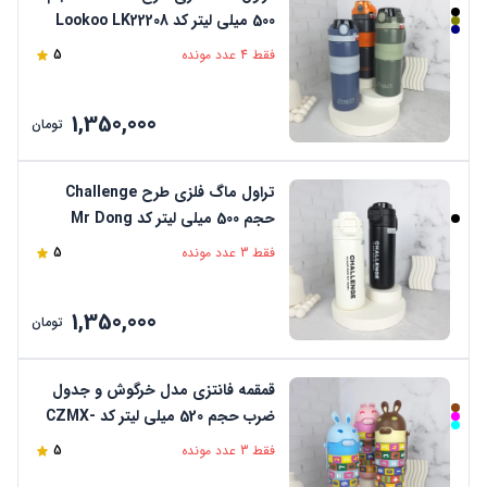
500 میلی لیتر کد Lookoo LK22208
فقط 4 عدد مونده
5
1,350,000
تومان
تراول ماگ فلزی طرح Challenge
حجم 500 میلی لیتر کد Mr Dong
DS3030
فقط 3 عدد مونده
5
1,350,000
تومان
قمقمه فانتزی مدل خرگوش و جدول
ضرب حجم 520 میلی لیتر کد CZMX-
10080
فقط 3 عدد مونده
5