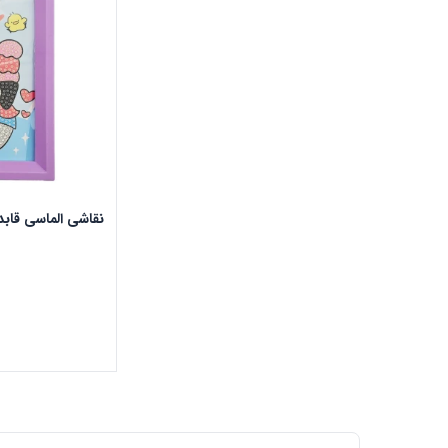
نقاشی الماسی قابدار س