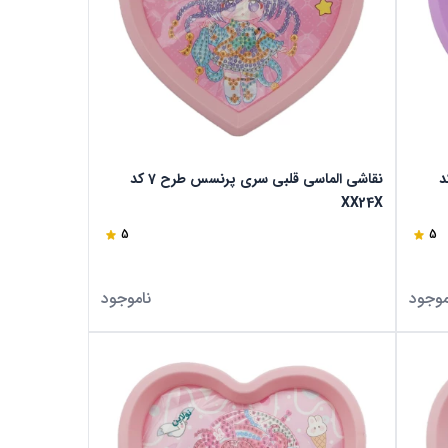
سری پرنسس طرح 8 کد
نقاشی الماسی قلبی سری پرنسس طرح 7 کد
XX24X
5
5
موجود
ناموجود