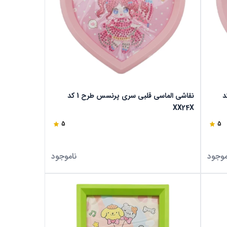
سری پرنسس طرح 4 کد
نقاشی الماسی قلبی سری پرنسس طرح 1 کد
XX24X
5
5
موجود
ناموجود