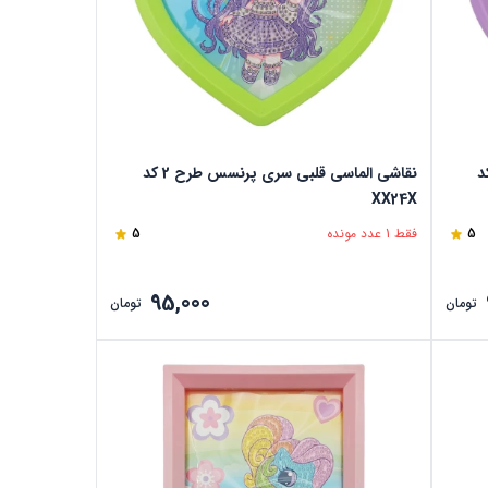
ی سری پرنسس طرح 3 کد
نقاشی الماسی قلبی سری پرنسس طرح 2 کد
XX24X
5
فقط 1 عدد مونده
5
95,000
تومان
تومان