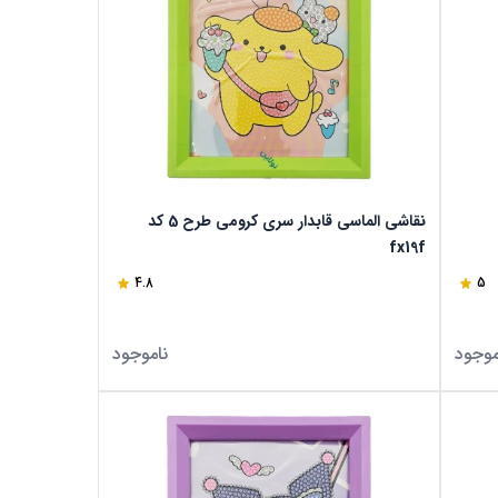
نقاشی الماسی قابدار سری کرومی طرح 5 کد
fx19f
4.8
5
موجود
ناموجود