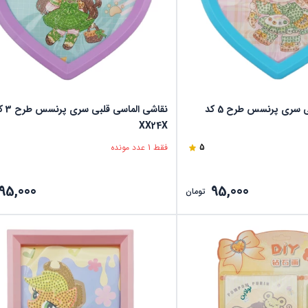
نقاشی الماسی قلبی سری پرنسس طرح 5 کد
نقاشی الماسی قلب
XX24X
5
فقط 1 عدد مونده
95,000
95,000
تومان