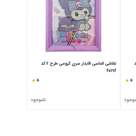
رومی طرح 3 کد
نقاشی الماسی قابدار سری کرومی طرح 2 کد
fx19f
5
5
موجود
ناموجود