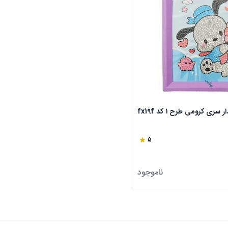
ری کرومی طرح ۱ کد fx19f
5
ناموجود