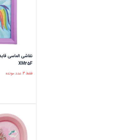
XM25F
فقط 3 عدد مونده