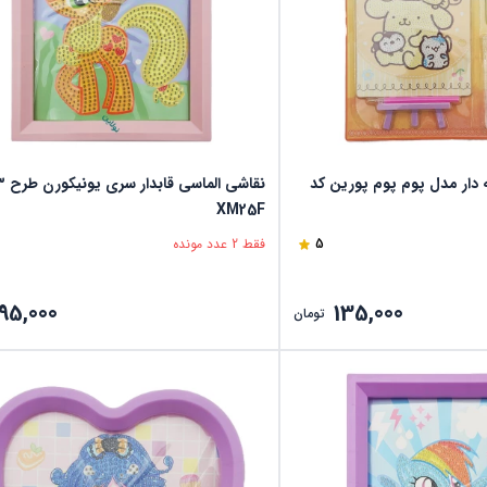
 دار مدل پوم پوم پورین کد
XM25F
5
فقط 2 عدد مونده
95,000
135,000
تومان