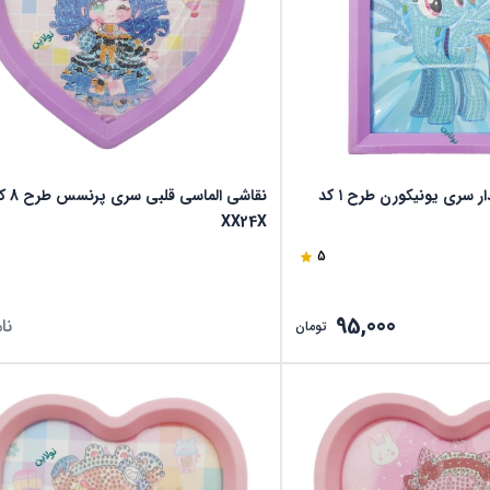
نقاشی الماسی قابدار سری یونیکورن طرح ۱ کد
نقاشی الماسی قلبی 
XX24X
5
95,000
نا
تومان