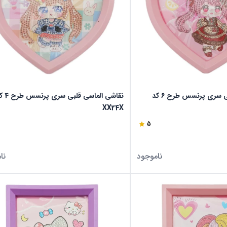
نقاشی الماسی قلبی سری پرنسس طرح 6 کد
نقاشی الماسی قلبی 
XX24X
5
ناموجود
نا