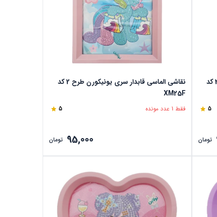
نقاشی الماسی قابدار سری یونیکورن طرح 3 کد
نقاشی الماسی قابدار سری یونیکورن طرح 2 کد
XM25F
5
فقط 1 عدد مونده
5
95,000
تومان
تومان