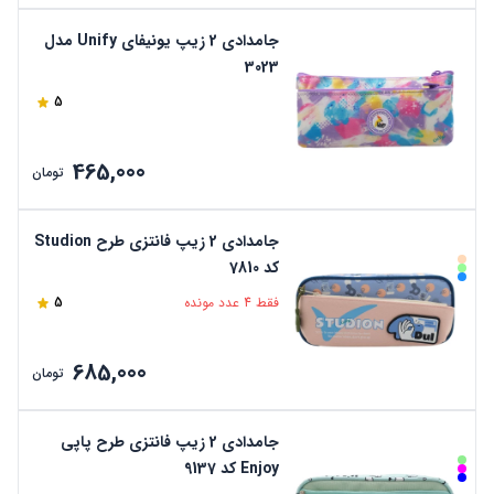
جامدادی 2 زیپ یونیفای Unify مدل
3023
5
465,000
تومان
جامدادی 2 زیپ فانتزی طرح Studion
کد 7810
فقط 4 عدد مونده
5
685,000
تومان
جامدادی 2 زیپ فانتزی طرح پاپی
Enjoy کد 9137