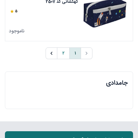
کهکشانی کد 2507
5
ناموجود
2
1
جامدادی