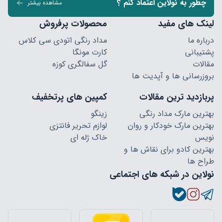
چطور به نولاین اعتماد کنم ؟
مشاهده بیشتر
لینک های مفید
محصولات پرفروش
درباره ما
مداد رنگی اتودی سی کلاس
پشتیبانی
کارت مونگا
مقالات
گل سفالگری کوزه
بروزرسانی ها و آپدیت ها
پربازدید ترین مقالات
کمپین های پرتخفیف
بهترین مارک مداد رنگی
زینگو
بهترین مارک خودکار و روان
لوازم تحریر فانتزی
نویس
خاک ژله ای
بهترین کادو برای نقاش ها و
طراح ها
نولاین در شبکه های اجتماعی