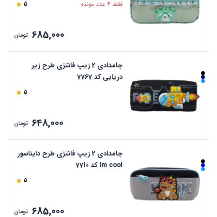
فقط 4 عدد مونده
5
685,000
تومان
جامدادی 2 زیپ فانتزی طرح زیر
دریایی کد 7767
5
648,000
تومان
جامدادی 2 زیپ فانتزی طرح دایناسور
Im cool کد 7710
5
685,000
تومان