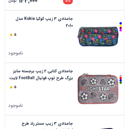
133,000
5%
تومان
جامدادی 3 زیپ کوکیا Kokia مدل
2010
5
ناموجود
جامدادی کتابی 2 زیپ برجسته سایز
بزرگ طرح توپ فوتبال FootBall لایت
استار
5
ناموجود
جامدادی 3 زیپ مستر راد طرح