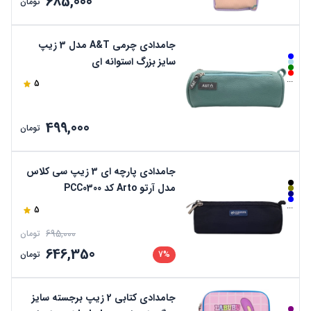
685,000
تومان
جامدادی چرمی A&T مدل 3 زیپ
سایز بزرگ استوانه ای
...
5
499,000
تومان
جامدادی پارچه ای 3 زیپ سی کلاس
مدل آرتو Arto کد PCC0300
...
5
695,000
تومان
646,350
7%
تومان
جامدادی کتابی 2 زیپ برجسته سایز