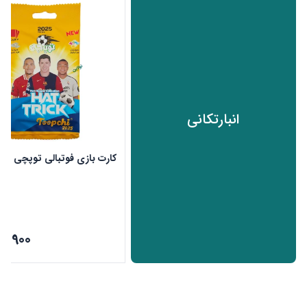
انبارتکانی
کارت بازی فوتبالی توپچی سری 25
24,900