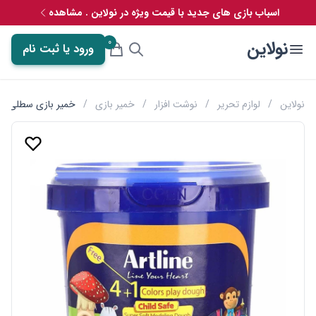
اسباب بازی های جدید با قیمت ویژه در نولاین . مشاهده
0
نولاین
ورود یا ثبت نام
نولاین
/
لوازم تحریر
/
نوشت افزار
/
خمیر بازی
/
خمیر بازی سطلی 5 رنگ آرت لاین تک قالب کد 804M5