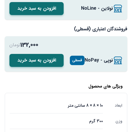
نولاین - NoLine
افزودن به سبد خرید
فروشندگان اعتباری (قسطی)
132,000
تومان
نوپی - NoPay
افزودن به سبد خرید
قسطی
ویژگی های محصول
ابعاد
10 × 8 × 8 سانتی متر
وزن
300 گرم