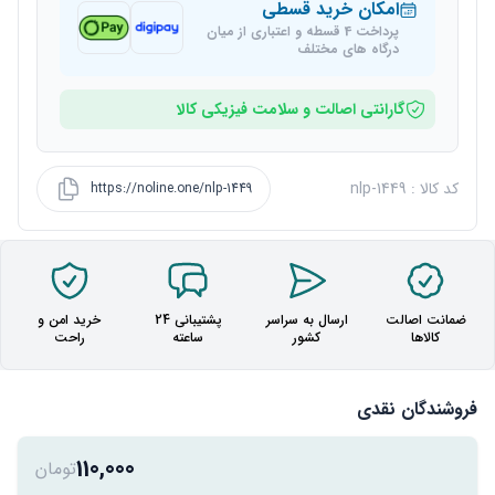
امکان خرید قسطی
پرداخت 4 قسطه و اعتباری از میان
درگاه های مختلف
گارانتی اصالت و سلامت فیزیکی کالا
کد کالا : nlp-1449
https://noline.one/nlp-1449
ضمانت اصالت
ارسال به سراسر
پشتیبانی 24
خرید امن و
کالاها
کشور
ساعته
راحت
فروشندگان نقدی
110,000
تومان