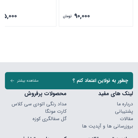
135,000
90,000
تومان
چطور به نولاین اعتماد کنم ؟
مشاهده بیشتر
لینک های مفید
محصولات پرفروش
درباره ما
مداد رنگی اتودی سی کلاس
پشتیبانی
کارت مونگا
مقالات
گل سفالگری کوزه
بروزرسانی ها و آپدیت ها