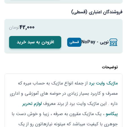
فروشندگان اعتباری (قسطی)
42,000
تومان
نوپی - NoPay
افزودن به سبد خرید
قسطی
توضیحات
ماژیک وایت برد
از جمله انواع ماژیک به حساب میره که
مصرف و کاربرد بسیار زیادی در حوضه های آموزشی و اداری
داره . این ماژیک وایت برد از برند معروف
لوازم تحریر
پیکاسو
، یک ماژیک مقرون به صرفه ، زیبا و خوش دست با
جوهری با کیفیت میباشد که میتونه نیازهاتون رو از یک