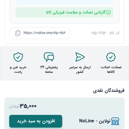
گارانتی اصالت و سلامت فیزیکی کالا
کد کالا : nlp-1952
https://noline.one/nlp-1952
ضمانت اصالت
ارسال به سراسر
پشتیبانی 24
خرید امن و
کالاها
کشور
ساعته
راحت
فروشندگان نقدی
35,000
تومان
نولاین - NoLine
افزودن به سبد خرید