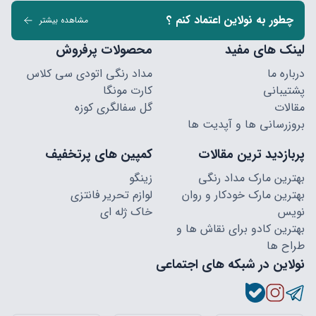
چطور به نولاین اعتماد کنم ؟
مشاهده بیشتر
لینک های مفید
محصولات پرفروش
درباره ما
مداد رنگی اتودی سی کلاس
پشتیبانی
کارت مونگا
مقالات
گل سفالگری کوزه
بروزرسانی ها و آپدیت ها
پربازدید ترین مقالات
کمپین های پرتخفیف
بهترین مارک مداد رنگی
زینگو
بهترین مارک خودکار و روان
لوازم تحریر فانتزی
نویس
خاک ژله ای
بهترین کادو برای نقاش ها و
طراح ها
نولاین در شبکه های اجتماعی