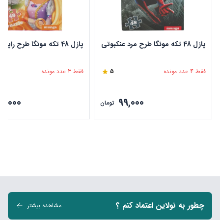
پازل 48 تکه مونگا طرح مرد عنکبوتی
پازل 48 تکه مونگا طرح راپونزل
فقط 4 عدد مونده
5
فقط 3 عدد مونده
9,000
99,000
تومان
چطور به نولاین اعتماد کنم ؟
مشاهده بیشتر