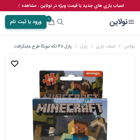
اسباب بازی های جدید با قیمت ویژه در نولاین . مشاهده
0
نولاین
ورود یا ثبت نام
نولاین
/
اسباب بازی
/
پازل
/
پازل 48 تکه مونگا طرح ماینکرافت