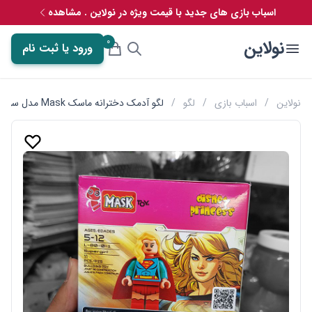
اسباب بازی های جدید با قیمت ویژه در نولاین . مشاهده
0
نولاین
ورود یا ثبت نام
نولاین
/
اسباب بازی
/
لگو
/
لگو آدمک دخترانه ماسک Mask مدل سوپرگرل کد 80