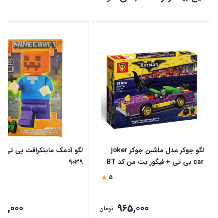
لگو جوکر مدل ماشین جوکر joker
car بی تی + فیگور بت من کد BT
9039
820
5
85,000
965,000
تومان