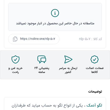
متاسفانه در حال حاضر این محصول در انبار موجود نمیباشد
کد کالا : nlp-507
https://noline.one/nlp-507
ضمانت اصالت
ارسال به سراسر
پشتیبانی 24
خرید امن و
کالاها
کشور
ساعته
راحت
توضیحات
لگو آدمک
، یکی از انواع لگو به حساب میاید که طرفداران