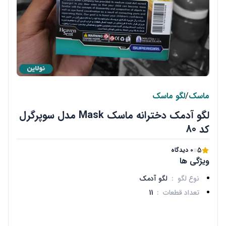
ماسک
/
لگو ماسک
لگو آدمک دخترانه ماسک Mask مدل سوپرگرل
کد 80
5
0 دیدگاه
ویژگی ها
نوع لگو
:
لگو آدمک
تعداد قطعات
:
11