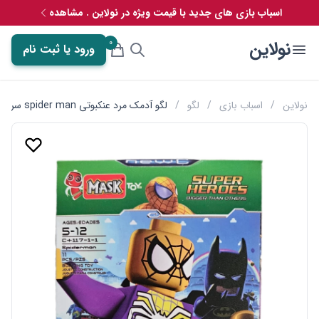
اسباب بازی های جدید با قیمت ویژه در نولاین . مشاهده
0
نولاین
ورود یا ثبت نام
نولاین
/
اسباب بازی
/
لگو
/
لگو آدمک مرد عنکبوتی spider man سری سبز ماسک mask کد 117