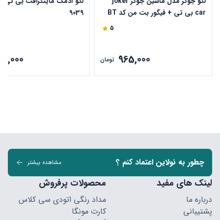
لگو جوکر مدل ماشین جوکر joker
car بی تی + فیگور بت من کد BT
9039
820
5
85,000
965,000
تومان
چطور به نولاین اعتماد کنم ؟
مشاهده بیشتر
لینک های مفید
محصولات پرفروش
درباره ما
مداد رنگی اتودی سی کلاس
پشتیبانی
کارت مونگا