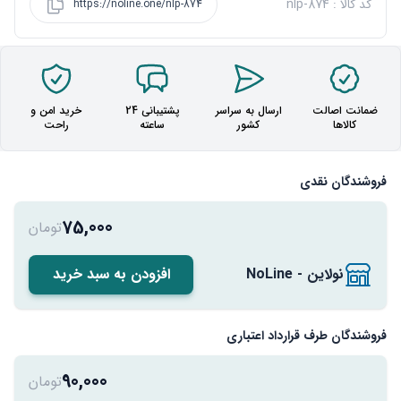
کد کالا : nlp-874
https://noline.one/nlp-874
ضمانت اصالت
ارسال به سراسر
پشتیبانی 24
خرید امن و
کالاها
کشور
ساعته
راحت
فروشندگان نقدی
75,000
تومان
نولاین - NoLine
افزودن به سبد خرید
فروشندگان طرف قرارداد اعتباری
90,000
تومان