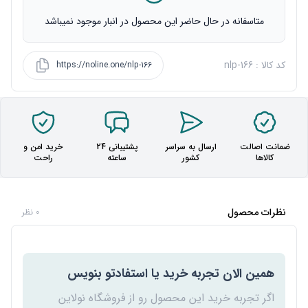
متاسفانه در حال حاضر این محصول در انبار موجود نمیباشد
کد کالا : nlp-166
https://noline.one/nlp-166
ضمانت اصالت
ارسال به سراسر
پشتیبانی 24
خرید امن و
کالاها
کشور
ساعته
راحت
نظرات محصول
0 نظر
همین الان تجربه خرید یا استفادتو بنویس
اگر تجربه خرید این محصول رو از فروشگاه نولاین