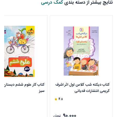
نتایج بیشتر از دسته بندی
کمک درسی
کتاب دیکته شب کلاس اول اثر اشرف
کتاب کار علوم ششم دبستان خ
کریمی انتشارات قدیانی
سبز
4.8
90,000
ن
تومان