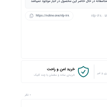
تاسفانه در حال حاضر این محصول در انبار موجود نمیباشد
 nlp-168
https://noline.one/nlp-168
خرید امن و راحت
ی و غیر
خریدی ساده و مطمئن با چند کلیک
0 نظر