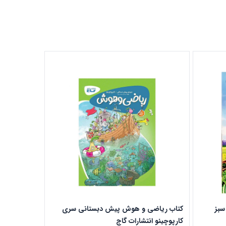
سبز
کتاب ریاضی و هوش پیش دبستانی سری
کتاب جامع پ
کارپوچینو انتشارات گاج
انتشارات گاج