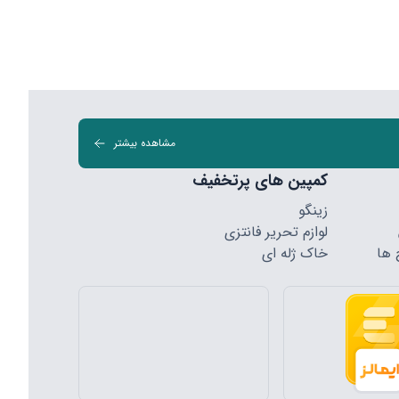
مشاهده بیشتر
کمپین های پرتخفیف
زینگو
لوازم تحریر فانتزی
 ها
خاک ژله ای