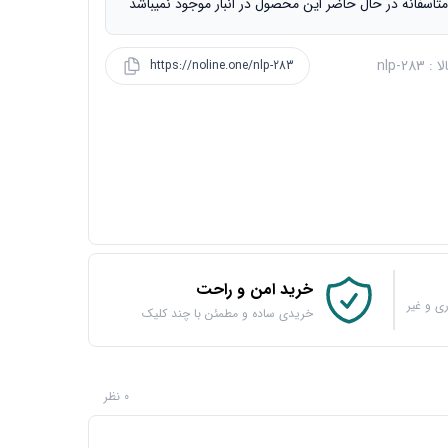
تاسفانه در حال حاضر این محصول در انبار موجود نمیباشد
 nlp-283
https://noline.one/nlp-283
خرید امن و راحت
ی و غیر
خریدی ساده و مطمئن با چند کلیک
0 نظر