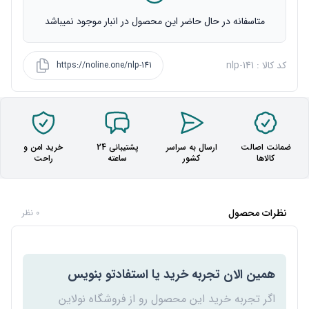
متاسفانه در حال حاضر این محصول در انبار موجود نمیباشد
کد کالا : nlp-141
https://noline.one/nlp-141
ضمانت اصالت
ارسال به سراسر
پشتیبانی 24
خرید امن و
کالاها
کشور
ساعته
راحت
نظرات محصول
0 نظر
همین الان تجربه خرید یا استفادتو بنویس
اگر تجربه خرید این محصول رو از فروشگاه نولاین