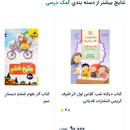
نتایج بیشتر از دسته بندی
کمک درسی
کتاب دیکته شب کلاس اول اثر اشرف
کتاب کار علوم ششم دبستان خ
کریمی انتشارات قدیانی
سبز
4.8
90,000
ن
تومان