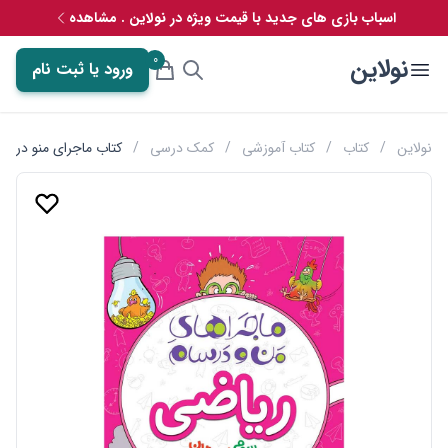
اسباب بازی های جدید با قیمت ویژه در نولاین . مشاهده
0
نولاین
ورود یا ثبت نام
نولاین
/
کتاب
/
کتاب آموزشی
/
کمک درسی
/
کتاب ماجرای منو درسا