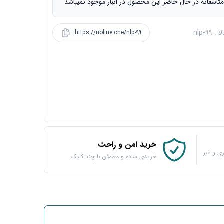
تاسفانه در حال حاضر این محصول در انبار موجود نمیباشد
 nlp-99
https://noline.one/nlp-99
خرید امن و راحت
ی و غیر
خریدی ساده و مطمئن با چند کلیک