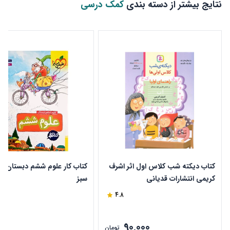
نتایج بیشتر از دسته بندی
کمک درسی
کتاب دیکته شب کلاس اول اثر اشرف
کتاب کار علوم ششم دبستان خ
کریمی انتشارات قدیانی
سبز
4.8
90,000
ن
تومان