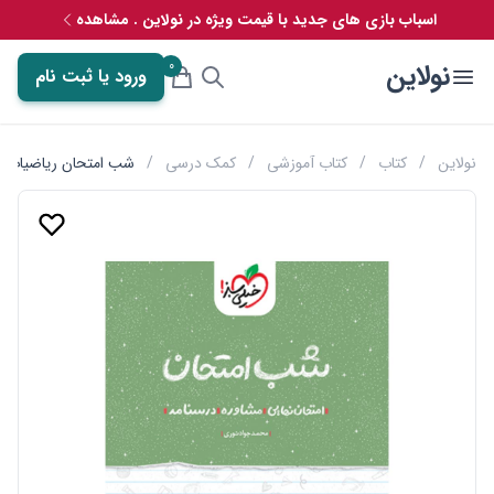
اسباب بازی های جدید با قیمت ویژه در نولاین . مشاهده
0
نولاین
ورود یا ثبت نام
نولاین
/
کتاب
/
کتاب آموزشی
/
کمک درسی
/
شب امتحان ریاضیات گ