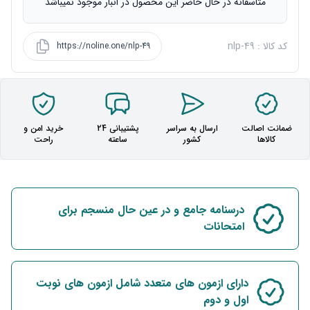
متاسفانه در حال حاضر این محصول در انبار موجود نمیباشد
کد کالا : nlp-49
https://noline.one/nlp-49
ضمانت اصالت
ارسال به سراسر
پشتیبانی 24
خرید امن و
کالاها
کشور
ساعته
راحت
درسنامه جامع و در عین حال منسجم برای
امتحانات
دارای ازمون های متعدد شامل ازمون های نوبت
اول و دوم