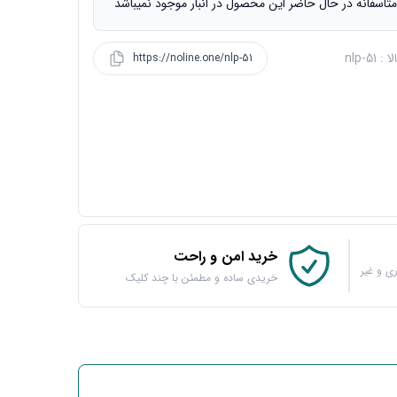
تاسفانه در حال حاضر این محصول در انبار موجود نمیباشد
 nlp-51
https://noline.one/nlp-51
خرید امن و راحت
ی و غیر
خریدی ساده و مطمئن با چند کلیک