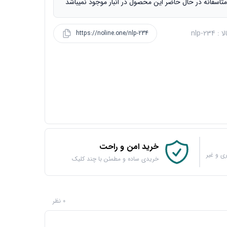
تاسفانه در حال حاضر این محصول در انبار موجود نمیباشد
 nlp-234
https://noline.one/nlp-234
خرید امن و راحت
ی و غیر
خریدی ساده و مطمئن با چند کلیک
0 نظر