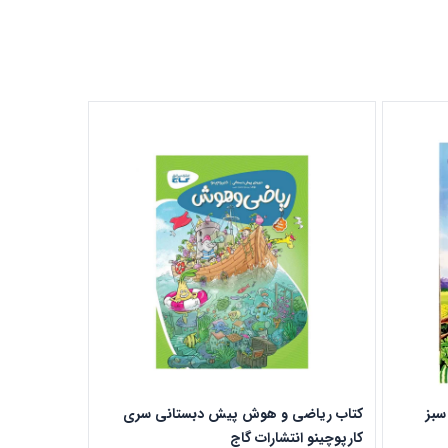
سبز
کتاب ریاضی و هوش پیش دبستانی سری
کتاب جامع پ
کارپوچینو انتشارات گاج
انتشارات گاج