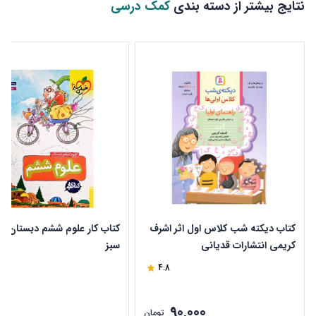
نتایج بیشتر از دسته بندی
کمک درسی
کتاب دیکته شب کلاس اول اثر اشرف
کتاب کار علوم ششم دبستان خ
کریمی انتشارات قدیانی
سبز
4.8
90,000
ن
تومان