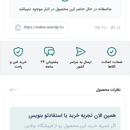
متاسفانه در حال حاضر این محصول در انبار موجود نمیباشد
کد کالا : nlp-210
https://noline.one/nlp-210
ضمانت اصالت
ارسال به سراسر
پشتیبانی 24
خرید امن و
کالاها
کشور
ساعته
راحت
نظرات محصول
0 نظر
همین الان تجربه خرید یا استفادتو بنویس
اگر تجربه خرید این محصول رو از فروشگاه نولاین