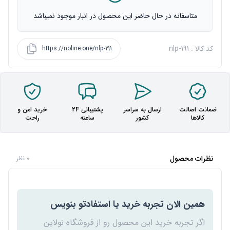
متاسفانه در حال حاضر این محصول در انبار موجود نمیباشد
کد کالا : nlp-191
https://noline.one/nlp-191
ضمانت اصالت
ارسال به سراسر
پشتیبانی 24
خرید امن و
کالاها
کشور
ساعته
راحت
نظرات محصول
0 نظر
همین الان تجربه خرید یا استفادتو بنویس
اگر تجربه خرید این محصول رو از فروشگاه نولاین