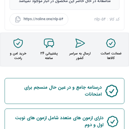
متاسفانه در حال حاضر این محصول در انبار موجود نمیباشد
کد کالا : nlp-54
https://noline.one/nlp-54
ضمانت اصالت
ارسال به سراسر
پشتیبانی 24
خرید امن و
کالاها
کشور
ساعته
راحت
درسنامه جامع و در عین حال منسجم برای
امتحانات
دارای ازمون های متعدد شامل ازمون های نوبت
اول و دوم