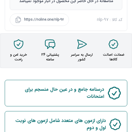
متاسفانه در حال حاضر این محصول در انبار موجود نمیباشد
کد کالا : nlp-97
https://noline.one/nlp-97
ضمانت اصالت
ارسال به سراسر
پشتیبانی 24
خرید امن و
کالاها
کشور
ساعته
راحت
درسنامه جامع و در عین حال منسجم برای
امتحانات
دارای ازمون های متعدد شامل ازمون های نوبت
اول و دوم