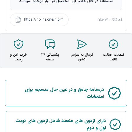
متاسفانه در حال حاضر این محصول در انبار موجود نمیباشد
کد کالا : nlp-31
https://noline.one/nlp-31
ضمانت اصالت
ارسال به سراسر
پشتیبانی 24
خرید امن و
کالاها
کشور
ساعته
راحت
درسنامه جامع و در عین حال منسجم برای
امتحانات
دارای ازمون های متعدد شامل ازمون های نوبت
اول و دوم