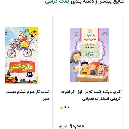
نتایج بیشتر از دسته بندی
کمک درسی
کتاب دیکته شب کلاس اول اثر اشرف
کتاب کار علوم ششم دبستان خ
کریمی انتشارات قدیانی
سبز
4.8
90,000
ن
تومان