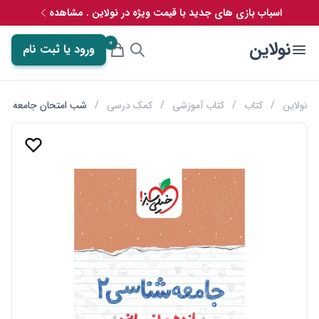
اسباب بازی های جدید با قیمت ویژه در نولاین . مشاهده
0
نولاین
ورود یا ثبت نام
نولاین
/
کتاب
/
کتاب آموزشی
/
کمک درسی
/
شب امتحان جامعه شنا