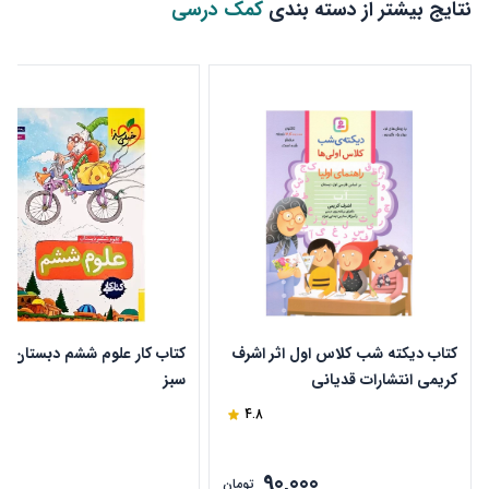
نتایج بیشتر از دسته بندی
کمک درسی
کتاب دیکته شب کلاس اول اثر اشرف
کتاب کار علوم ششم دبستان خ
کریمی انتشارات قدیانی
سبز
4.8
90,000
ن
تومان