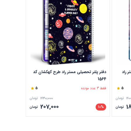
ر راد
دفتر پلنر تحصیلی مستر راد طرح کهکشان کد
دفتر برنامه 
1564
طرح کاکتوس کد
5
فقط 3 عدد مونده
5
فقط 2 عدد مونده
230,000
20
تومان
تومان
207,000
1
تومان
10%
تومان
10%