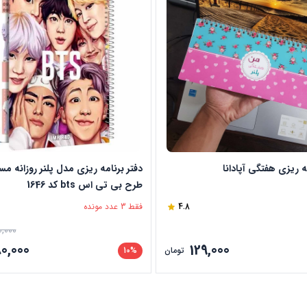
ه ریزی هفتگی آپادانا
دفتر برنامه ریزی مدل پلنر روزانه مست
طرح بی تی اس bts کد 1646
4.8
فقط 3 عدد مونده
0,000
80,000
129,000
تومان
10%