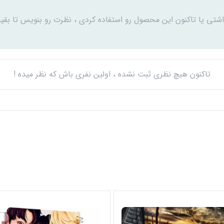
اشتی یا تاکنون این محصول رو استفاده کردی ، نظرت رو بنویس تا بقیه
تاکنون هیچ نظری ثبت نشده ، اولین نفری باش که نظر میده !