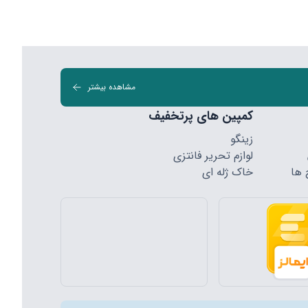
مشاهده بیشتر
کمپین های پرتخفیف
زینگو
لوازم تحریر فانتزی
 ها
خاک ژله ای