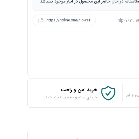
تاسفانه در حال حاضر این محصول در انبار موجود نمیباشد
 nlp-762
https://noline.one/nlp-762
خرید امن و راحت
ی و غیر
خریدی ساده و مطمئن با چند کلیک