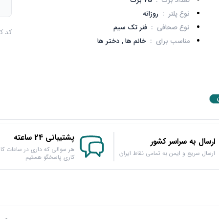
تعداد برگ
:
75 برگ
م
نوع پلنر
:
روزانه
نوع صحافی
:
فنر تک سیم
کد کالا :
مناسب برای
:
خانم ها ,
دختر ها
پشتیبانی 24 ساعته
ارسال به سراسر کشور
هر سوالی که داری در ساعات کار
ارسال سریع و ایمن به تمامی نقاط ایران
کاری پاسخگو هستیم