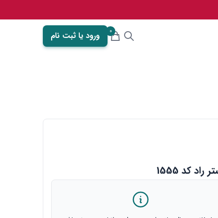
0
ورود یا ثبت نام
د کد 1555