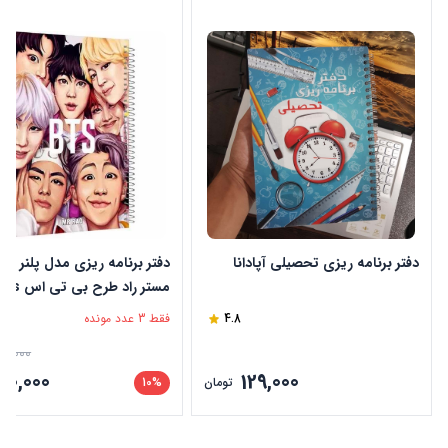
دفتر برنامه ریزی تحصیلی آپادانا
دفتر برنامه ریزی مدل پلنر روزا
1646
4.8
فقط 3 عدد مونده
00,000
80,000
129,000
تومان
10%