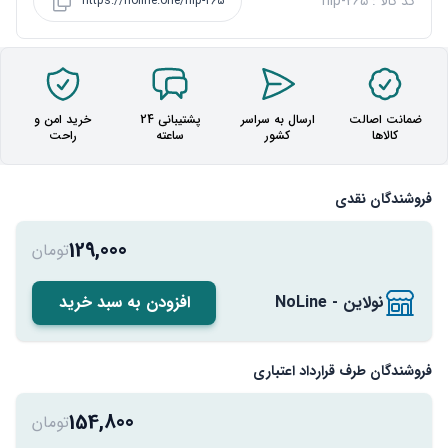
کد کالا : nlp-265
https://noline.one/nlp-265
ضمانت اصالت
ارسال به سراسر
پشتیبانی 24
خرید امن و
کالاها
کشور
ساعته
راحت
فروشندگان نقدی
129,000
تومان
نولاین - NoLine
افزودن به سبد خرید
فروشندگان طرف قرارداد اعتباری
154,800
تومان