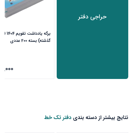
حراجی دفتر
برگه یادداشت تقو
گذشته) بسته 200 عددی
68,000
نتایج بیشتر از دسته بندی
دفتر تک خط