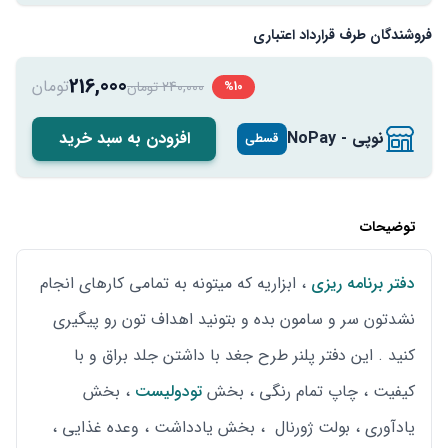
فروشندگان طرف قرارداد اعتباری
216,000
تومان
240,000 تومان
%10
نوپی - NoPay
افزودن به سبد خرید
قسطی
توضیحات
دفتر برنامه ریزی
، ابزاریه که میتونه به تمامی کارهای انجام
نشدتون سر و سامون بده و بتونید اهداف تون رو پیگیری
کنید . این دفتر پلنر طرح جغد با داشتن جلد براق و با
کیفیت ، چاپ تمام رنگی ، بخش
تودولیست
، بخش
یادآوری ، بولت ژورنال ، بخش یادداشت ، وعده غذایی ،