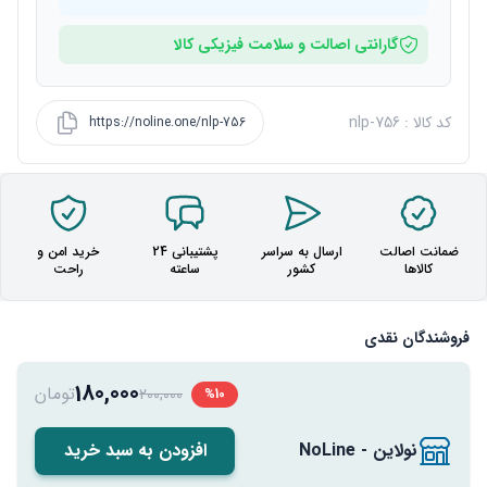
گارانتی اصالت و سلامت فیزیکی کالا
کد کالا : nlp-756
https://noline.one/nlp-756
ضمانت اصالت
ارسال به سراسر
پشتیبانی 24
خرید امن و
کالاها
کشور
ساعته
راحت
فروشندگان نقدی
180,000
تومان
200,000
%10
نولاین - NoLine
افزودن به سبد خرید