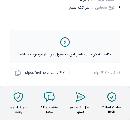
نوع صحافی
:
فنر تک سیم
متاسفانه در حال حاضر این محصول در انبار موجود نمیباشد
کد کالا : nlp-417
https://noline.one/nlp-417
ضمانت اصالت
ارسال به سراسر
پشتیبانی 24
خرید امن و
کالاها
کشور
ساعته
راحت