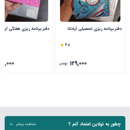
دفتر برنامه ریزی تحصیلی آپادانا
دفتر برنامه ریزی هفتگی آپادان
4.8
29,000
129,000
تومان
چطور به نولاین اعتماد کنم ؟
مشاهده بیشتر