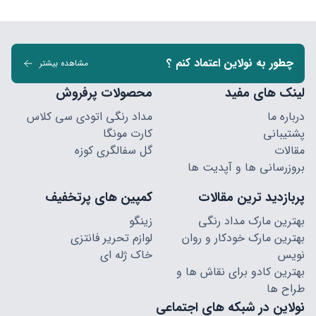
چطور به نولاین اعتماد کنم ؟
مشاهده بیشتر
لینک های مفید
محصولات پرفروش
درباره ما
مداد رنگی اتودی سی کلاس
پشتیبانی
کارت مونگا
مقالات
گل سفالگری کوزه
بروزرسانی ها و آپدیت ها
پربازدید ترین مقالات
کمپین های پرتخفیف
بهترین مارک مداد رنگی
زینگو
بهترین مارک خودکار و روان
لوازم تحریر فانتزی
نویس
خاک ژله ای
بهترین کادو برای نقاش ها و
طراح ها
نولاین در شبکه های اجتماعی