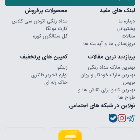
لینک های مفید
محصولات پرفروش
درباره ما
مداد رنگی اتودی سی کلاس
پشتیبانی
کارت مونگا
مقالات
گل سفالگری کوزه
بروزرسانی ها و آپدیت ها
پربازدید ترین مقالات
کمپین های پرتخفیف
بهترین مارک مداد رنگی
زینگو
بهترین مارک خودکار و روان
لوازم تحریر فانتزی
نویس
خاک ژله ای
بهترین کادو برای نقاش ها و
طراح ها
نولاین در شبکه های اجتماعی