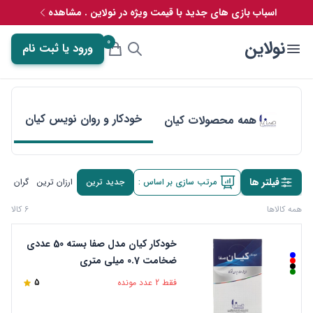
اسباب بازی های جدید با قیمت ویژه در نولاین . مشاهده
0
نولاین
ورود یا ثبت نام
خودکار و روان نویس کیان
همه محصولات کیان
فیلتر ها
مرتب سازی بر اساس :
جدید ترین
ارزان ترین
گران تری
همه کالاها
6 کالا
خودکار کیان مدل صفا بسته 50 عددی
ضخامت 0.7 میلی متری
فقط 2 عدد مونده
5