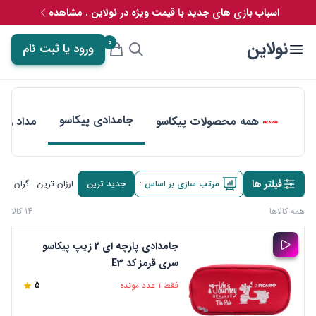
اسباب بازی های جدید با قیمت ویژه در نولاین . مشاهده
0
نولاین
ورود یا ثبت نام
جامدادی پیکاسو
همه محصولات پیکاسو
مداد رنگ
فیلتر ها
مرتب سازی بر اساس :
جدید ترین
ارزان ترین
گران تری
همه کالاها
14 کالا
جامدادی پارچه ای 2 زیپ پیکاسو
سری قرمز کد E3
فقط 1 عدد مونده
5