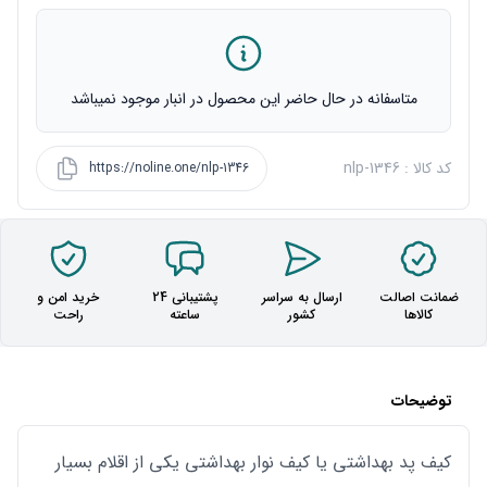
متاسفانه در حال حاضر این محصول در انبار موجود نمیباشد
کد کالا : nlp-1346
https://noline.one/nlp-1346
ضمانت اصالت
ارسال به سراسر
پشتیبانی 24
خرید امن و
کالاها
کشور
ساعته
راحت
توضیحات
کیف پد بهداشتی یا کیف نوار بهداشتی یکی از اقلام بسیار