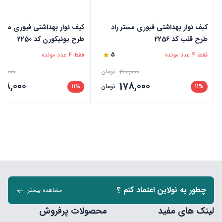
کیف نوار بهداشتی فیوری مستر راد
کیف نوار بهداشتی فیوری مستر
طرح قلب کد 2256
طرح یونیکورن کد 2250
فقط 4 عدد مونده
5
فقط 4 عدد مونده
00,000
200,000
تومان
178,000
178,000
11%
تومان
11%
چطور به نولاین اعتماد کنم ؟
مشاهده بیشتر
لینک های مفید
محصولات پرفروش