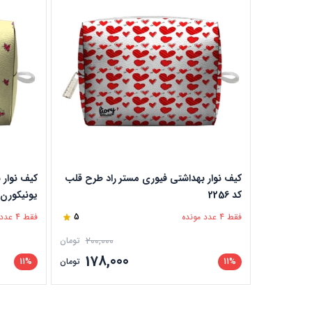
کیف نوار بهداشتی فیوری مستر راد طرح قلب
کیف نوار 
کد 2256
یونیکورن کد 
فقط 4 عدد مونده
5
فقط 4 عدد مونده
200,000
تومان
178,000
11%
تومان
11%