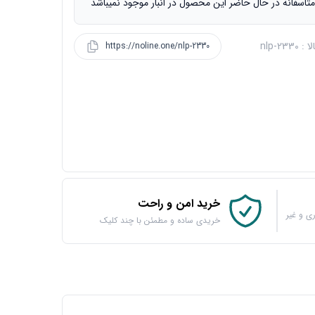
تاسفانه در حال حاضر این محصول در انبار موجود نمیباشد
nlp-2330
https://noline.one/nlp-2330
خرید امن و راحت
ی و غیر
خریدی ساده و مطمئن با چند کلیک