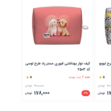
ح لبوبو
کیف نوار بهداشتی فیوری مستر راد طرح لوسی
کیف نوار به
کد 2503
موس کد 2424
5
فقط 3 عدد مونده
5
فقط 3 عدد مونده
200,000
20
تومان
تومان
178,000
1
تومان
11%
تومان
11%