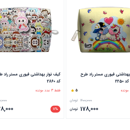
بهداشتی فیوری مستر راد طرح
کیف نوار بهداشتی فیوری مستر راد طر
2250
کد 2860
5
فقط 3 عدد مونده
0,000
200,000
تومان
78,000
178,000
تومان
11%