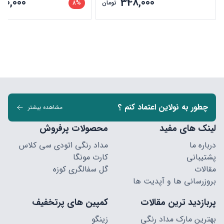
90,000
348,000
تومان
8%
چطور به نولاین اعتماد کنم ؟
مشاهده بیشتر
لینک های مفید
محصولات پرفروش
درباره ما
مداد رنگی اتودی سی کلاس
پشتیبانی
کارت مونگا
مقالات
گل سفالگری کوزه
بروزرسانی ها و آپدیت ها
پربازدید ترین مقالات
کمپین های پرتخفیف
بهترین مارک مداد رنگی
زینگو