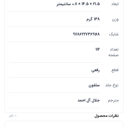
ابعاد
21.5 × 14.5 × 0.8 سانتیمتر
وزن
138 گرم
شابک
9786227369168
تعداد
112
صفحه
قطع
رقعی
نوع جلد
سلفون
مترجم
جلال آل احمد
نظرات محصول
0 نظر