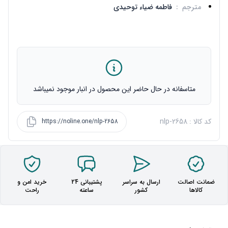
مترجم
:
فاطمه ضیاء توحیدی
متاسفانه در حال حاضر این محصول در انبار موجود نمیباشد
کد کالا : nlp-2658
https://noline.one/nlp-2658
ضمانت اصالت
ارسال به سراسر
پشتیبانی 24
خرید امن و
کالاها
کشور
ساعته
راحت