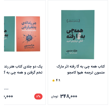
کتاب همه چی به گا رفته اثر مارک
پک دو جلدی کتاب هنر رندانه 
منسون ترجمه هیوا کامجو
تخم گرفتن و همه چی به گا رفت
مارک منسون
4.9
50,000
90,000
348,000
تومان
8%