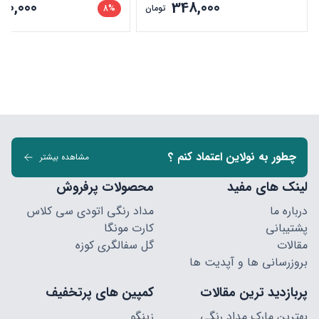
90,000
348,000
تومان
8%
چطور به نولاین اعتماد کنم ؟
مشاهده بیشتر
لینک های مفید
محصولات پرفروش
درباره ما
مداد رنگی اتودی سی کلاس
پشتیبانی
کارت مونگا
مقالات
گل سفالگری کوزه
بروزرسانی ها و آپدیت ها
پربازدید ترین مقالات
کمپین های پرتخفیف
بهترین مارک مداد رنگی
زینگو