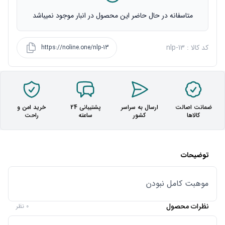
متاسفانه در حال حاضر این محصول در انبار موجود نمیباشد
کد کالا : nlp-13
https://noline.one/nlp-13
ضمانت اصالت
ارسال به سراسر
پشتیبانی 24
خرید امن و
کالاها
کشور
ساعته
راحت
توضیحات
موهبت کامل نبودن
نظرات محصول
0 نظر