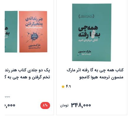
کتاب همه چی به گا رفته اثر مارک
پک دو جلدی کتاب هنر رندانه 
منسون ترجمه هیوا کامجو
تخم گرفتن و همه چی به گا رفت
مارک منسون
4.9
50,000
90,000
348,000
تومان
8%