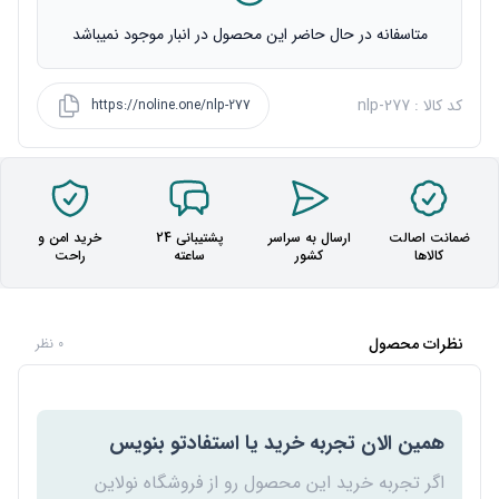
متاسفانه در حال حاضر این محصول در انبار موجود نمیباشد
کد کالا : nlp-277
https://noline.one/nlp-277
ضمانت اصالت
ارسال به سراسر
پشتیبانی 24
خرید امن و
کالاها
کشور
ساعته
راحت
نظرات محصول
0 نظر
همین الان تجربه خرید یا استفادتو بنویس
اگر تجربه خرید این محصول رو از فروشگاه نولاین