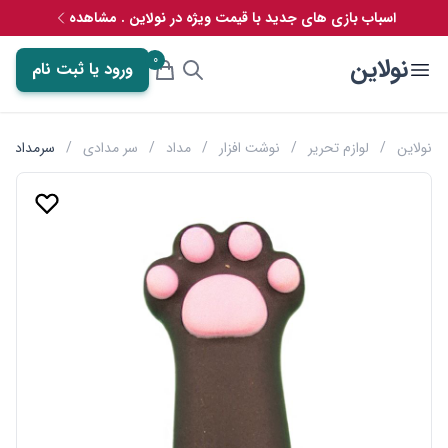
اسباب بازی های جدید با قیمت ویژه در نولاین . مشاهده
0
نولاین
ورود یا ثبت نام
نولاین
/
لوازم تحریر
/
نوشت افزار
/
مداد
/
سر مدادی
/
سرمدادی سی