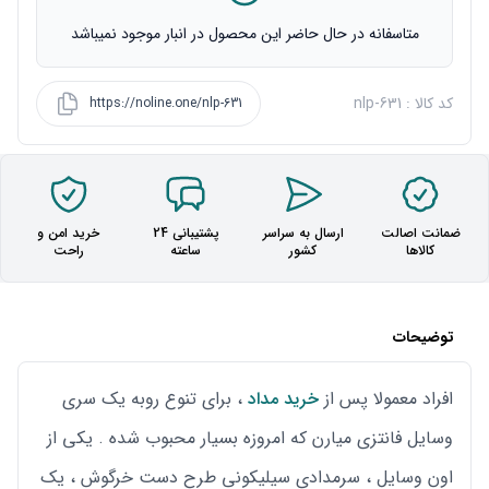
متاسفانه در حال حاضر این محصول در انبار موجود نمیباشد
کد کالا : nlp-631
https://noline.one/nlp-631
ضمانت اصالت
ارسال به سراسر
پشتیبانی 24
خرید امن و
کالاها
کشور
ساعته
راحت
توضیحات
افراد معمولا پس از
خرید مداد
، برای تنوع روبه یک سری
وسایل فانتزی میارن که امروزه بسیار محبوب شده . یکی از
اون وسایل ، سرمدادی سیلیکونی طرح دست خرگوش ، یک