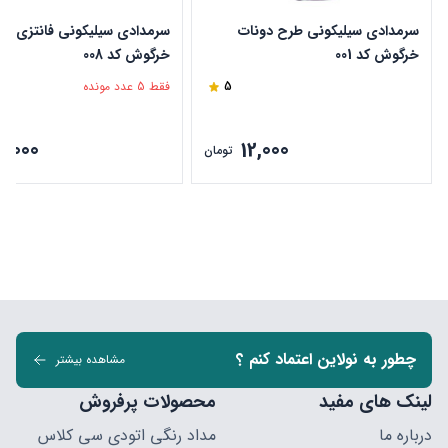
سرمدادی سیلیکونی طرح دونات
سرمدادی سیلیکونی فانتزی ط
خرگوش کد 001
خرگوش کد 008
5
فقط 5 عدد مونده
2,000
12,000
تومان
چطور به نولاین اعتماد کنم ؟
مشاهده بیشتر
لینک های مفید
محصولات پرفروش
درباره ما
مداد رنگی اتودی سی کلاس