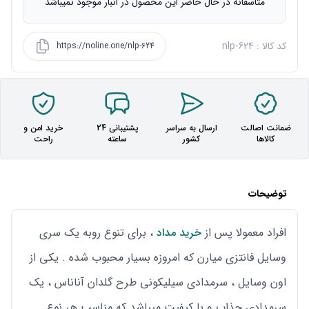
متاسفانه در حال حاضر این محصول در انبار موجود نمیباشد
کد کالا : nlp-624
https://noline.one/nlp-624
ضمانت اصالت
ارسال به سراسر
پشتیبانی 24
خرید امن و
کالاها
کشور
ساعته
راحت
توضیحات
افراد معمولا پس از
خرید مداد
، برای تنوع روبه یک سری
وسایل فانتزی میارن که امروزه بسیار محبوب شده . یکی از
اون وسایل ، سرمدادی سیلیکونی طرح گلدان آناناس ، یک
سرمدادی جذاب و با کیفیت میباشد که مناسب هر نوع