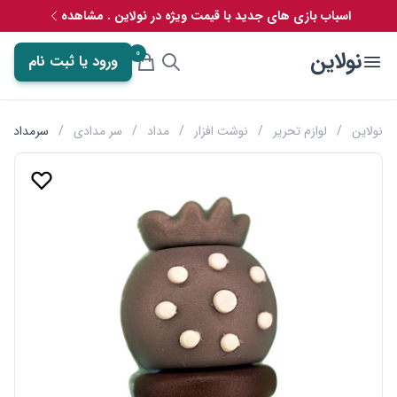
اسباب بازی های جدید با قیمت ویژه در نولاین . مشاهده
0
نولاین
ورود یا ثبت نام
نولاین
/
لوازم تحریر
/
نوشت افزار
/
مداد
/
سر مدادی
/
سرمدادی سی