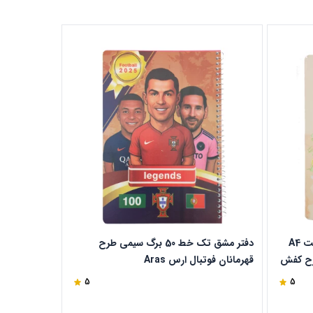
دفتر تک خط رحلی 100 برگ جلد سخت A4
دفتر مشق تک خط 50 برگ سیمی طرح
rai دایان طرح کفش
قهرمانان فوتبال ارس Aras
رونالدو ارس Aras
5
5