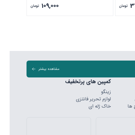
109,000
3
تومان
تومان
مشاهده بیشتر
کمپین های پرتخفیف
زینگو
لوازم تحریر فانتزی
 ها
خاک ژله ای