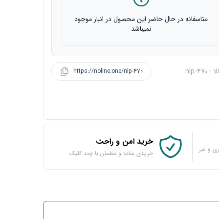
متاسفانه در حال حاضر این محصول در انبار موجود
نمیباشد
 nlp-470
https://noline.one/nlp-470
خرید امن و راحت
ی و غیر
خریدی ساده و مطمئن با چند کلیک