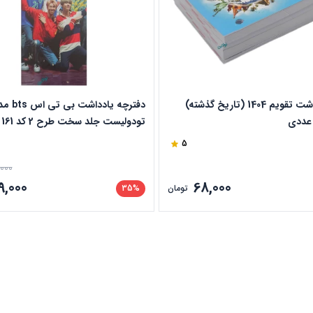
برگه یادداشت تقویم 1404 (تاریخ گذشته)
دفترچه یادداشت بی 
تودولیست جلد سخت طرح 2 کد 161
5
,000
9,000
68,000
تومان
35%