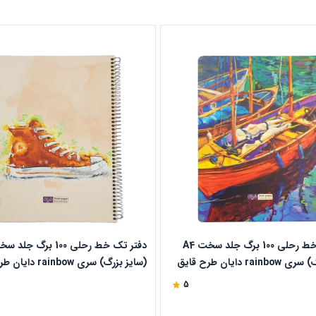
دفتر تک خط رحلی 100 برگ جلد سخت A4
(سایز بزرگ) سری rainbow دایان طرح قایق
(سایز بزرگ) سری nbow
کد 504
5