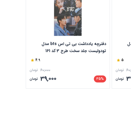
تی اس bts مدل
دفترچه یادداشت بی تی اس bts مدل
دفتر برنامه 
تودولیست جلد سخت طرح 3 کد 161
4.9
5
60,000
60
تومان
تومان
39,000
3
تومان
35%
تومان