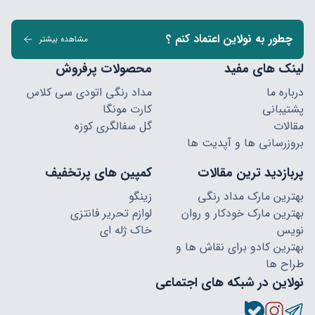
چطور به نولاین اعتماد کنم ؟
مشاهده بیشتر
لینک های مفید
محصولات پرفروش
درباره ما
مداد رنگی اتودی سی کلاس
پشتیبانی
کارت مونگا
مقالات
گل سفالگری کوزه
بروزرسانی ها و آپدیت ها
پربازدید ترین مقالات
کمپین های پرتخفیف
بهترین مارک مداد رنگی
زینگو
بهترین مارک خودکار و روان
لوازم تحریر فانتزی
نویس
خاک ژله ای
بهترین کادو برای نقاش ها و
طراح ها
نولاین در شبکه های اجتماعی