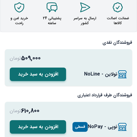
ضمانت اصالت
ارسال به سراسر
پشتیبانی 24
خرید امن و
کالاها
کشور
ساعته
راحت
فروشندگان نقدی
509,000
تومان
نولاین - NoLine
افزودن به سبد خرید
فروشندگان طرف قرارداد اعتباری
610,800
تومان
نوپی - NoPay
افزودن به سبد خرید
قسطی